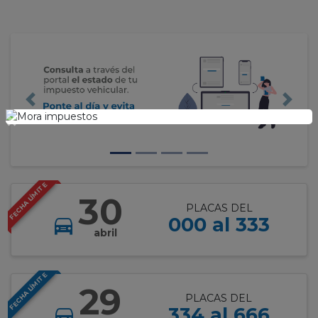
Previous
Next
×
FECHA LÍMITE
30
PLACAS DEL
000 al 333
abril
FECHA LÍMITE
29
PLACAS DEL
334 al 666